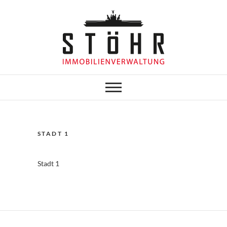
Skip
to
content
Stöhr
Immobilienverwaltung
STADT 1
Stadt 1