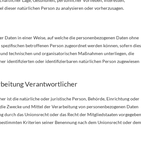
haftlicher Lage, Gesundheit, persönlicher Vorlieben, Interessen,
el dieser natürlichen Person zu analysieren oder vorherzusagen.
er Daten in einer Weise, auf welche die personenbezogenen Daten ohne
 spezifischen betroffenen Person zugeordnet werden können, sofern die
 und technischen und organisatorischen Maßnahmen unterliegen, die
er identifizierten oder identifizierbaren natürlichen Person zugewiesen
arbeitung Verantwortlicher
er ist die natürliche oder juristische Person, Behörde, Einrichtung oder
er die Zwecke und Mittel der Verarbeitung von personenbezogenen Daten
ung durch das Unionsrecht oder das Recht der Mitgliedstaaten vorgegeben
 bestimmten Kriterien seiner Benennung nach dem Unionsrecht oder de