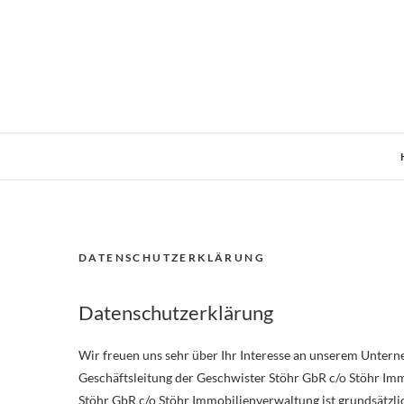
Skip
to
content
DATENSCHUTZERKLÄRUNG
Datenschutzerklärung
Wir freuen uns sehr über Ihr Interesse an unserem Untern
Geschäftsleitung der Geschwister Stöhr GbR c/o Stöhr Imm
Stöhr GbR c/o Stöhr Immobilienverwaltung ist grundsätzl