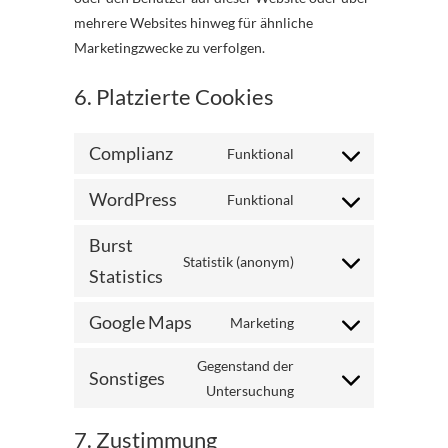
mehrere Websites hinweg für ähnliche
Marketingzwecke zu verfolgen.
6. Platzierte Cookies
Complianz
Funktional
Consent
to
WordPress
Funktional
Consent
service
to
complianz
Burst
Statistik (anonym)
service
Statistics
Consent
wordpress
to
Google Maps
Marketing
service
Consent
burst-
to
Gegenstand der
statistics
Sonstiges
service
Untersuchung
Consent
google-
to
7. Zustimmung
maps
service