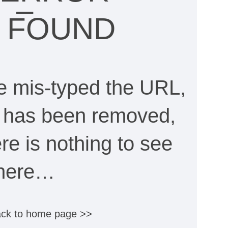
–
 FOUND
e mis-typed the URL,
e has been removed,
here is nothing to see
here…
ck to home page >>