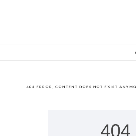
Skip
to
content
404 ERROR, CONTENT DOES NOT EXIST ANYM
404